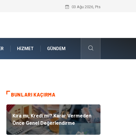
Akrilik Boyama Seti ile Evinizde Dijitald
03 Ağu 2026, Pts
ER
HIZMET
GÜNDEM
BUNLARI KAÇIRMA
Kira mı, Kredi mi? Karar Vermeden
Önce Genel Değerlendirme