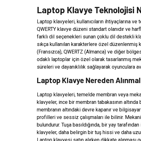
Laptop Klavye Teknolojisi Na
Laptop klavyeleri, kullanıcıların ihtiyaçlarına ve 
QWERTY klavye düzeni standart olanıdır ve harfleri
farklı dil seçenekleri sunan çoklu dil destekli kl
sıkça kullanılan karakterlere özel düzenlenmiş
(Fransızca), QWERTZ (Almanca) ve diğer bölges
odaklı laptoplar için özel olarak tasarlanmış mek
süreleri ve dayanıklılık sağlayarak oyunculara av
Laptop Klavye Nereden Alınmal
Laptop klavyeleri, temelde membran veya mekani
klavyeler, ince bir membran tabakasının altında b
membranın altındaki devre kapanır ve bilgisayarın
profilleri ve sessiz çalışmaları ile bilinir. Mekan
bulundurur. Tuşa basıldığında, bir yay tarafından 
klavyeler, daha belirgin bir tuş hissi ve daha uzu
Laptop klavyesi satın alırken dikkate alınması ge