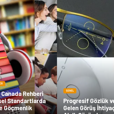
ER
GENEL
n Canada Rehberi
sel Standartlarda
Progresif Gözlük v
ve Göçmenlik
Gelen Görüş İhtiya