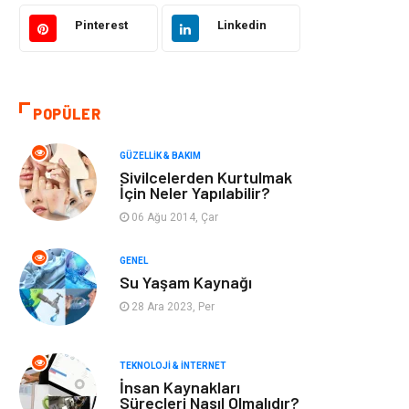
Bilgisayar &
Tatil
Yazılım
Pinterest
Linkedin
Makine
Dekorasyon
POPÜLER
Giyim
Alışveriş
GÜZELLIK & BAKIM
Yeme & İçme
Gıda
Sivilcelerden Kurtulmak
İçin Neler Yapılabilir?
Keyif & Hobi
Organizasyon
06 Ağu 2014, Çar
Müzik
Gençlik & Eğlence
GENEL
Su Yaşam Kaynağı
Gayrimenkul
Spor
28 Ara 2023, Per
Finans& Ekonomi
Anne & Çocuk
TEKNOLOJI & İNTERNET
İnsan Kaynakları
Genel Kültür
Emlak
Süreçleri Nasıl Olmalıdır?