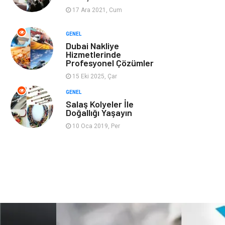
17 Ara 2021, Cum
Ev İşleri
Evlilik Rehberi
GENEL
Dubai Nakliye
Mobilya
göz sağlığı
Hizmetlerinde
Profesyonel Çözümler
Astroloji
Sigorta
15 Eki 2025, Çar
GENEL
Cam
Mermer
Salaş Kolyeler İle
Doğallığı Yaşayın
Bebek Giyim
Veteriner
10 Oca 2019, Per
oğlak burcu kadını
akne sorunu
Çadır
Yazı Tahtaları
Pet Malzemeleri