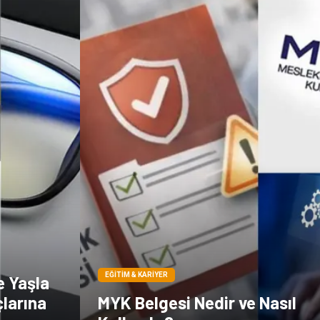
EĞITIM & KARIYER
e Yaşla
çlarına
MYK Belgesi Nedir ve Nasıl