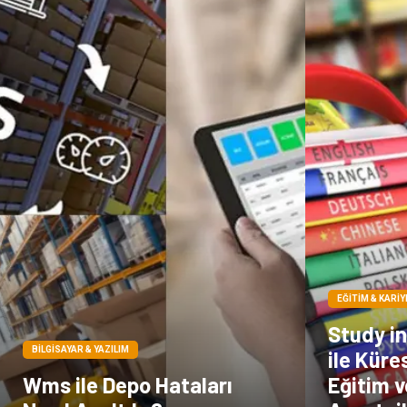
EĞITIM & KARIY
Study i
BILGISAYAR & YAZILIM
ile Küre
Wms ile Depo Hataları
Eğitim 