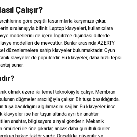
sıl Çalışır?
tercihlerine göre çeşitli tasarımlarla karşımıza çıkar.
n sıralanışıyla bilinir. Laptop klavyeleri, kullanıcılara
avye modellerini de içerir. İngilizce dışındaki dillerde
 klavye modelleri de mevcuttur. Bunlar arasında AZERTY
el düzenlemelere sahip klavyeler bulunmaktadır. Oyun
anik klavyeler de popülerdir. Bu klavyeler, daha hızlı tepki
antaj sunar.
ıdır?
k olmak üzere iki temel teknolojiyle çalışır. Membran
ulunan düğmeler aracılığıyla çalışır. Bir tuşa basıldığında,
 tuşa basıldığını algılamasını sağlar. Bu klavyeler ince
ik klavyeler ise her tuşun altında ayrı bir anahtar
itilen anahtar, bilgisayara sinyal gönderir. Mekanik
n ömürleri ile öne çıkarlar, ancak daha gürültülüdürler.
reken birkaç faktör vardır. Öncelikle, güvenilir ve