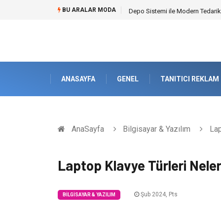
BU ARALAR MODA
Depo Sistemi ile Modern Tedarik
ANASAYFA
GENEL
TANITICI REKLAM
AnaSayfa
Bilgisayar & Yazılım
Lap
Laptop Klavye Türleri Neler
Şub 2024, Pts
BILGISAYAR & YAZILIM