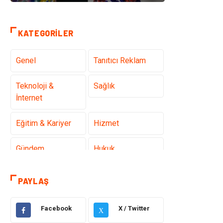
KATEGORILER
Genel
Tanıtıcı Reklam
Teknoloji &
Sağlık
İnternet
Eğitim & Kariyer
Hizmet
Gündem
Hukuk
Moda
Sağlıklı Yaşam
PAYLAŞ
Güzellik & Bakım
Otomotiv
Facebook
X / Twitter
X